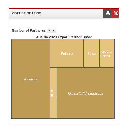
VISTA DE GRÁFICO
Number of Partners
:
5
Austria 2023 Export Partner Share
Austria 2023 Export Partner Share
República
Polonia
Suiza
Checa
Alemania
Países
Others (171) asociados
Bajos