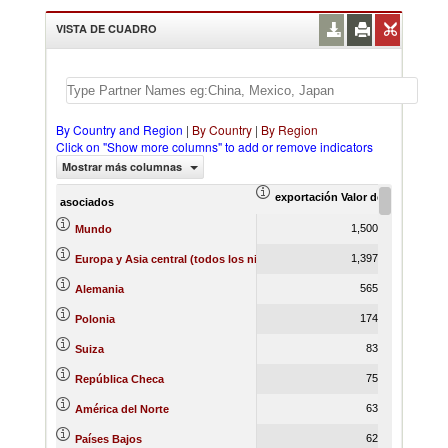
VISTA DE CUADRO
By Country and Region
|
By Country
|
By Region
Click on "Show more columns" to add or remove indicators
Mostrar más columnas
exportación Valor del comercio (
ex
asociados
1,500,946.84
Mundo
1,397,995.41
Europa y Asia central (todos los niveles de ingreso)
565,684.42
Alemania
174,889.48
Polonia
83,630.05
Suiza
75,280.57
República Checa
63,284.22
América del Norte
62,646.89
Países Bajos