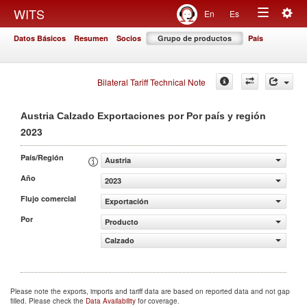
Togg
WITS
En
Es
Toggle
navig
Datos Básicos
Resumen
Socios
Grupo de productos
País
navigation
Bilateral Tariff Technical Note
Austria Calzado Exportaciones por Por país y región
2023
País/Región
Austria
Año
2023
Flujo comercial
Exportación
Por
Producto
Calzado
Please note the exports, imports and tariff data are based on reported data and not gap
filled. Please check the
Data Availability
for coverage.