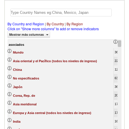
By Country and Region
|
By Country
|
By Region
Click on "Show more columns" to add or remove indicators
Mostrar más columnas
export
asociados
369,235,124.16
1
Mundo
229,789,468.99
Asia oriental y el Pacífico (todos los niveles de ingreso)
120,219,456.12
China
63,868,434.02
No especificados
36,190,353.03
Japón
20,904,849.46
Corea, Rep. de
17,723,657.97
Asia meridional
17,562,106.77
Europa y Asia central (todos los niveles de ingreso)
16,177,355.22
India