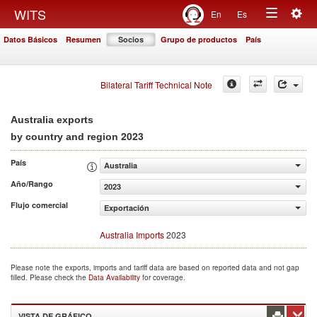
Togg
WITS
En
Es
Toggle
navig
Datos Básicos
Resumen
Socios
Grupo de productos
País
navigation
Bilateral Tariff Technical Note
Australia exports
2023
by country and region
País
Australia
Año/Rango
2023
Flujo comercial
Exportación
Australia Imports
2023
Please note the exports, imports and tariff data are based on reported data and not gap
filled. Please check the
Data Availability
for coverage.
VISTA DE GRÁFICO