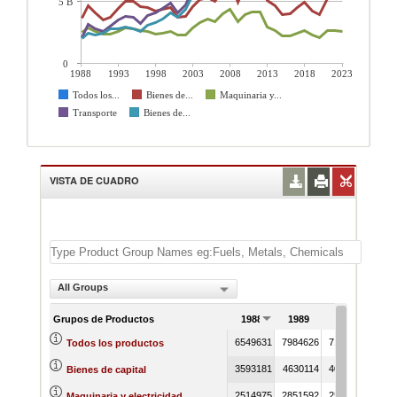
5 B
0
1988
1993
1998
2003
2008
2013
2018
2023
Todos los...
Bienes de...
Maquinaria y...
Transporte
Bienes de...
VISTA DE CUADRO
All Groups
Grupos de Productos
1988
1989
1990
6549631
7984626
7151755
Todos los productos
3593181
4630114
4021745
Bienes de capital
2514975
2851592
2585556
Maquinaria y electricidad