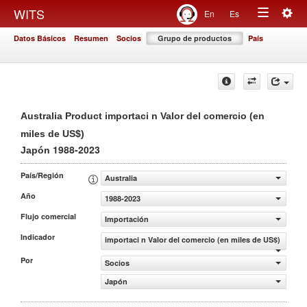
Togg
WITS
En
Es
Toggle
navig
Datos Básicos
Resumen
Socios
Grupo de productos
País
navigation
Australia Product importaci n Valor del comercio (en
miles de US$)
1988-2023
Japón
País/Región
Australia
Año
1988-2023
Flujo comercial
Importación
Indicador
importaci n Valor del comercio (en miles de US$)
Por
Socios
Japón