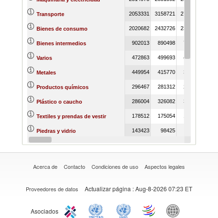
2053331
3158721
2739417
Transporte
2020682
2432726
2305515
Bienes de consumo
902013
890498
771097
Bienes intermedios
472863
499693
475123
Varios
449954
415770
349193
Metales
296467
281312
257053
Productos químicos
286004
326082
314590
Plástico o caucho
178512
175054
158638
Textiles y prendas de vestir
143423
98425
91257
Piedras y vidrio
96035
100425
94432
Madera
Acerca de
Contacto
Condiciones de uso
Aspectos legales
Actualizar página
: Aug-8-2026 07:23 ET
Proveedores de datos
Asociados