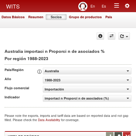
Togg
WITS
En
Es
Toggle
navig
Datos Básicos
Resumen
Socios
Grupo de productos
País
navigation
%
Australia importaci n Proporci n de asociados
1988-2023
Por región
País/Región
Australia
Año
1988-2023
Flujo comercial
Importación
Indicador
importaci n Proporci n de asociados (%)
Please note the exports, imports and tariff data are based on reported data and not gap
filled. Please check the
Data Availability
for coverage.