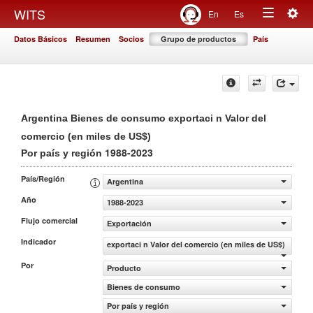
Togg
WITS
En
Es
Toggle
navig
Datos Básicos
Resumen
Socios
Grupo de productos
País
navigation
Argentina Bienes de consumo exportaci n Valor del
comercio (en miles de US$)
1988-2023
Por país y región
País/Región
Argentina
Año
1988-2023
Flujo comercial
Exportación
Indicador
exportaci n Valor del comercio (en miles de US$)
Por
Producto
Bienes de consumo
Por país y región