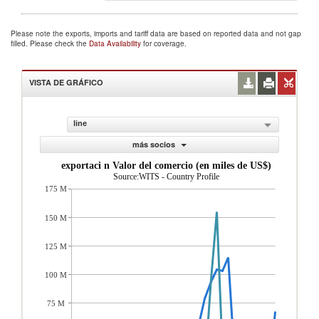
Please note the exports, imports and tariff data are based on reported data and not gap
filled. Please check the
Data Availability
for coverage.
VISTA DE GRÁFICO
line
más socios
exportaci n Valor del comercio (en miles de US$)
Source:WITS - Country Profile
175 M
150 M
125 M
100 M
75 M