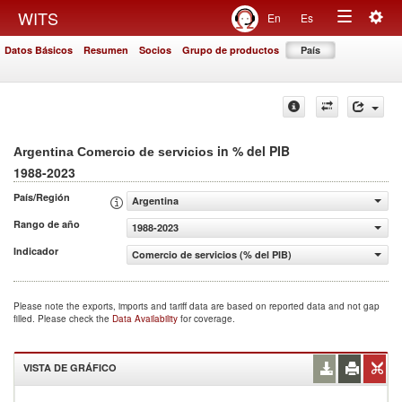
Togg
WITS
En
Es
Toggle
navig
Datos Básicos
Resumen
Socios
Grupo de productos
País
navigation
in % del PIB
Argentina Comercio de servicios
1988-2023
País/Región
Argentina
Rango de año
1988-2023
Indicador
Comercio de servicios (% del PIB)
Please note the exports, imports and tariff data are based on reported data and not gap
filled. Please check the
Data Availability
for coverage.
VISTA DE GRÁFICO