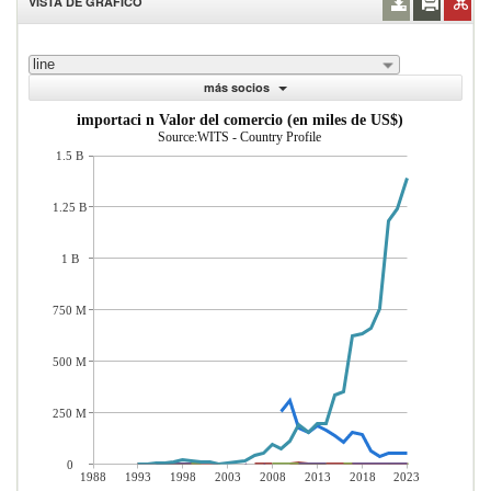
VISTA DE GRÁFICO
line
más socios
importaci n Valor del comercio (en miles de US$)
Source:WITS - Country Profile
1.5 B
1.25 B
1 B
750 M
500 M
250 M
0
1988
1993
1998
2003
2008
2013
2018
2023