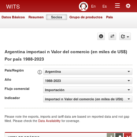
Togg
WITS
En
Es
Toggle
navig
Datos Básicos
Resumen
Socios
Grupo de productos
País
navigation
Argentina importaci n Valor del comercio (en miles de US$)
1988-2023
Por país
País/Región
Argentina
Año
1988-2023
Flujo comercial
Importación
Indicador
importaci n Valor del comercio (en miles de US$)
Please note the exports, imports and tariff data are based on reported data and not gap
filled. Please check the
Data Availability
for coverage.