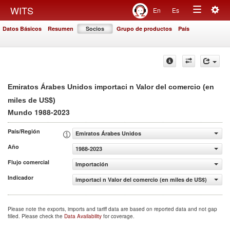
Togg
WITS
En
Es
Toggle
navig
Datos Básicos
Resumen
Socios
Grupo de productos
País
navigation
Emiratos Árabes Unidos importaci n Valor del comercio (en
miles de US$)
1988-2023
Mundo
País/Región
Emiratos Árabes Unidos
Año
1988-2023
Flujo comercial
Importación
Indicador
importaci n Valor del comercio (en miles de US$)
Please note the exports, imports and tariff data are based on reported data and not gap
filled. Please check the
Data Availability
for coverage.