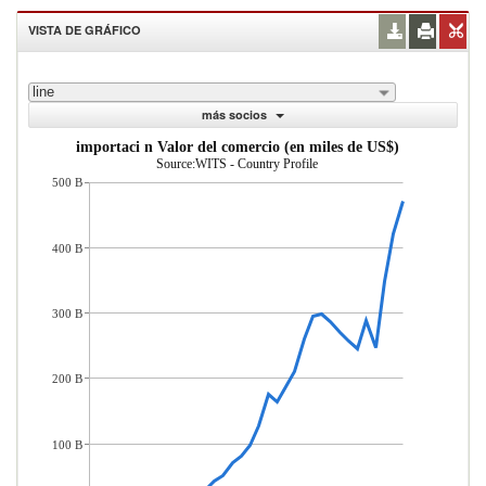
VISTA DE GRÁFICO
line
más socios
importaci n Valor del comercio (en miles de US$)
Source:WITS - Country Profile
500 B
400 B
300 B
200 B
100 B