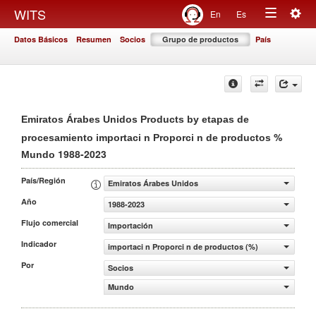
Togg
WITS
En
Es
Toggle
navig
Datos Básicos
Resumen
Socios
Grupo de productos
País
navigation
Emiratos Árabes Unidos Products by etapas de
%
procesamiento importaci n Proporci n de productos
1988-2023
Mundo
País/Región
Emiratos Árabes Unidos
Año
1988-2023
Flujo comercial
Importación
Indicador
importaci n Proporci n de productos (%)
Por
Socios
Mundo