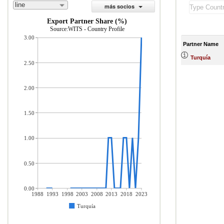
line
más socios
Export Partner Share (%)
Source:WITS - Country Profile
3.00
Partner Name
Turquía
2.50
2.00
1.50
1.00
0.50
0.00
1988
1993
1998
2003
2008
2013
2018
2023
Turquía