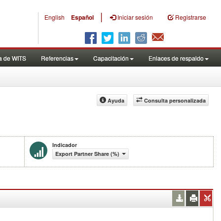
|
English
Español
Iniciar sesión
Registrarse
a de WITS
Referencias
Capacitación
Enlaces de respaldo
Ayuda
Consulta personalizada
Indicador
Export Partner Share (%)