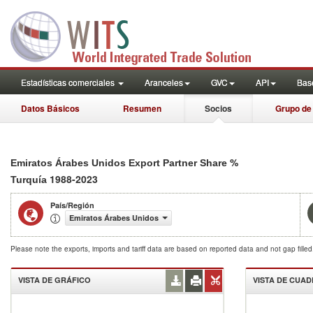
Estadísticas comerciales
Aranceles
GVC
API
Base
Datos Básicos
Resumen
Socios
Grupo de
%
Emiratos Árabes Unidos Export Partner Share
1988-2023
Turquía
País/Región
Emiratos Árabes Unidos
Please note the exports, imports and tariff data are based on reported data and not gap fille
VISTA DE GRÁFICO
VISTA DE CUA