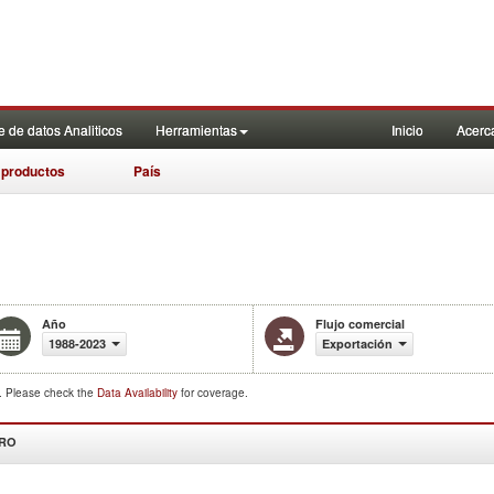
 de datos Analiticos
Herramientas
Inicio
Acerc
 productos
País
Año
Flujo comercial
1988-2023
Exportación
d. Please check the
Data Availability
for coverage.
DRO