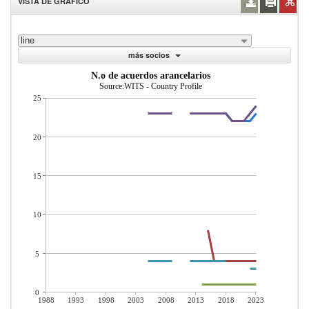
VISTA DE GRÁFICO
line
más socios
N.o de acuerdos arancelarios
Source:WITS - Country Profile
25
20
15
10
5
0
1988
1993
1998
2003
2008
2013
2018
2023