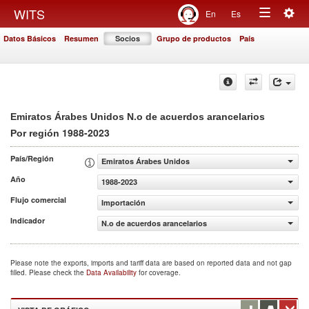
Togg
WITS
En
Es
Toggle
navig
Datos Básicos
Resumen
Socios
Grupo de productos
País
navigation
Emiratos Árabes Unidos N.o de acuerdos arancelarios
1988-2023
Por región
País/Región
Emiratos Árabes Unidos
Año
1988-2023
Flujo comercial
Importación
Indicador
N.o de acuerdos arancelarios
Please note the exports, imports and tariff data are based on reported data and not gap
filled. Please check the
Data Availability
for coverage.