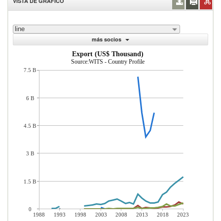
VISTA DE GRÁFICO
line
más socios
Export (US$ Thousand)
Source:WITS - Country Profile
7.5 B
6 B
4.5 B
3 B
1.5 B
0
1988
1993
1998
2003
2008
2013
2018
2023