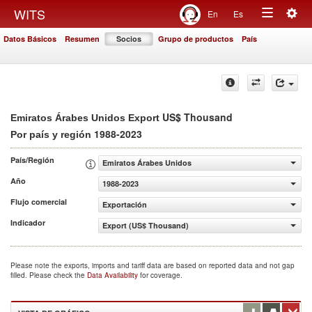
Togg
WITS
En
Es
Toggle
navig
Datos Básicos
Resumen
Socios
Grupo de productos
País
navigation
US$ Thousand
Emiratos Árabes Unidos Export
1988-2023
Por país y región
País/Región
Emiratos Árabes Unidos
Año
1988-2023
Flujo comercial
Exportación
Indicador
Export (US$ Thousand)
Please note the exports, imports and tariff data are based on reported data and not gap
filled. Please check the
Data Availability
for coverage.