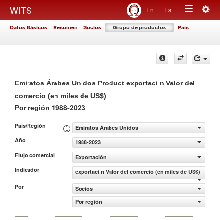
Togg
WITS
En
Es
Toggle
navig
Datos Básicos
Resumen
Socios
Grupo de productos
País
navigation
Emiratos Árabes Unidos Product exportaci n Valor del
comercio (en miles de US$)
1988-2023
Por región
País/Región
Emiratos Árabes Unidos
Año
1988-2023
Flujo comercial
Exportación
Indicador
exportaci n Valor del comercio (en miles de US$)
Por
Socios
Por región