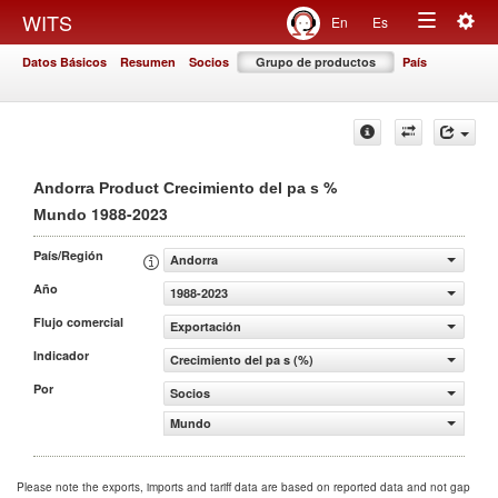
Togg
WITS
En
Es
Toggle
navig
Datos Básicos
Resumen
Socios
Grupo de productos
País
navigation
%
Andorra Product Crecimiento del pa s
1988-2023
Mundo
País/Región
Andorra
Año
1988-2023
Flujo comercial
Exportación
Indicador
Crecimiento del pa s (%)
Por
Socios
Mundo
Please note the exports, imports and tariff data are based on reported data and not gap