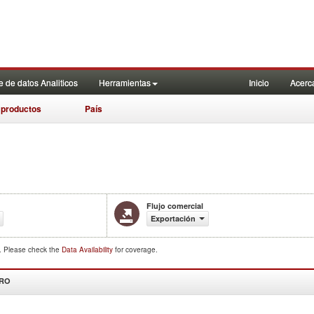
 de datos Analiticos
Herramientas
Inicio
Acerc
 productos
País
Flujo comercial
Exportación
d. Please check the
Data Availability
for coverage.
DRO