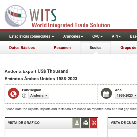
Estadísticas comerciales
Aranceles
GVC
API
Base
Datos Básicos
Resumen
Socios
Grupo de
US$ Thousand
Andorra Export
1988-2023
Emiratos Árabes Unidos
País/Región
Año
Andorra
1988-2023
Please note the exports, imports and tariff data are based on reported data and not gap fille
VISTA DE GRÁFICO
VISTA DE CUA