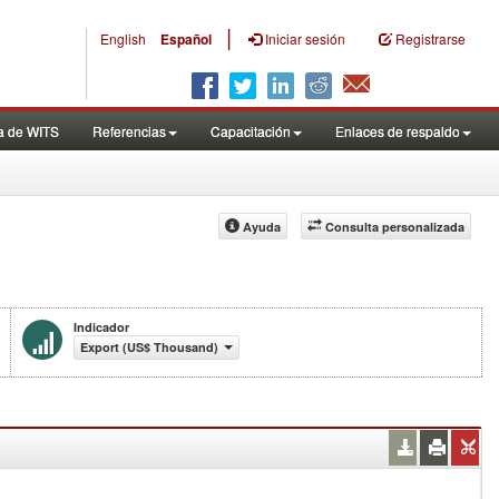
|
English
Español
Iniciar sesión
Registrarse
a de WITS
Referencias
Capacitación
Enlaces de respaldo
Ayuda
Consulta personalizada
Indicador
Export (US$ Thousand)