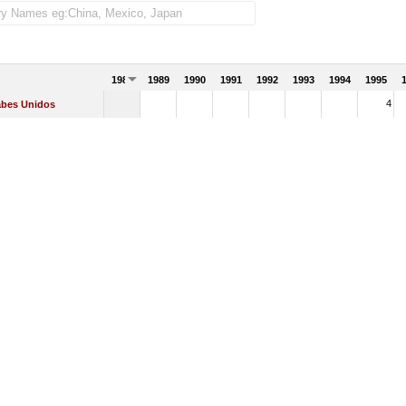
1988
1989
1990
1991
1992
1993
1994
1995
4
abes Unidos