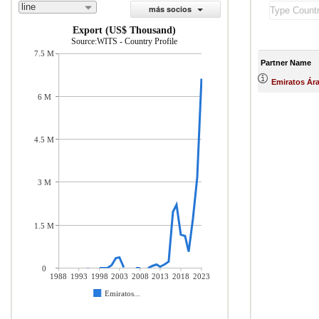
line
más socios
Export (US$ Thousand)
Source:WITS - Country Profile
7.5 M
Partner Name
Emiratos Ár
6 M
4.5 M
3 M
1.5 M
0
1988
1993
1998
2003
2008
2013
2018
2023
Emiratos...