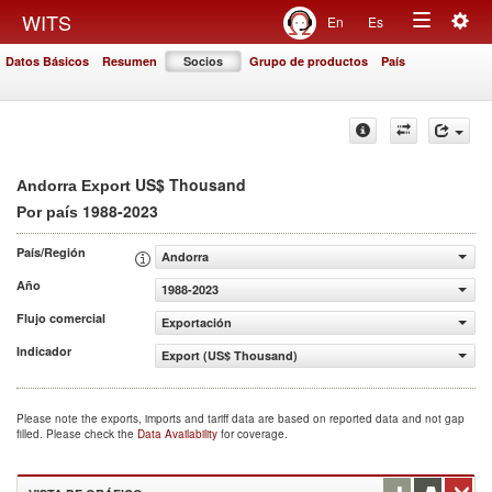
Togg
WITS
En
Es
Toggle
navig
Datos Básicos
Resumen
Socios
Grupo de productos
País
navigation
US$ Thousand
Andorra Export
1988-2023
Por país
País/Región
Andorra
Año
1988-2023
Flujo comercial
Exportación
Indicador
Export (US$ Thousand)
Please note the exports, imports and tariff data are based on reported data and not gap
filled. Please check the
Data Availability
for coverage.