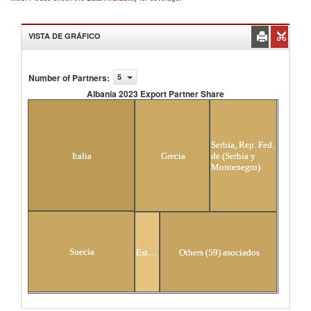
VISTA DE GRÁFICO
Number of Partners
:
5
Albania 2023 Export Partner Share
Albania 2023 Export Partner Share
Serbia, Rep. Fed.
Italia
Grecia
de (Serbia y
Montenegro)
Suecia
Estonia
Others (59) asociados