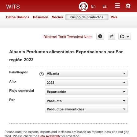
Togg
WITS
En
Es
Toggle
navig
Datos Básicos
Resumen
Socios
Grupo de productos
País
navigation
Bilateral Tariff Technical Note
Albania Productos alimenticios Exportaciones por Por
2023
región
País/Región
Albania
Año
2023
Flujo comercial
Exportación
Por
Producto
Productos alimenticios
Please note the exports, imports and tariff data are based on reported data and not gap
filled. Please check the
Data Availability
for coverage.