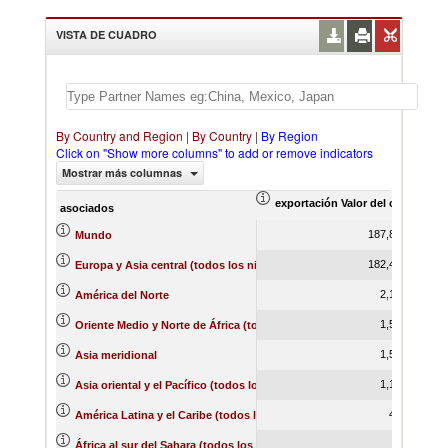
VISTA DE CUADRO
By Country and Region
|
By Country
|
By Region
Click on "Show more columns" to add or remove indicators
Mostrar más columnas
exportación Valor del comercio (
asociados
187,819.22
Mundo
182,469.58
Europa y Asia central (todos los niveles de ingreso)
2,143.53
América del Norte
1,538.48
Oriente Medio y Norte de África (todos los niveles de ingreso)
1,538.48
Asia meridional
1,182.47
Asia oriental y el Pacífico (todos los niveles de ingreso)
407.26
América Latina y el Caribe (todos los niveles de ingreso)
30.59
África al sur del Sahara (todos los niveles de ingreso)