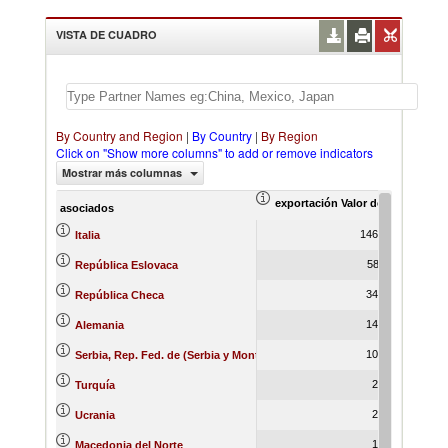
VISTA DE CUADRO
By Country and Region
|
By Country
|
By Region
Click on "Show more columns" to add or remove indicators
Mostrar más columnas
exportación Valor del comercio (
ex
asociados
146,023.55
Italia
58,587.11
República Eslovaca
34,466.80
República Checa
14,992.80
Alemania
10,678.03
Serbia, Rep. Fed. de (Serbia y Montenegro)
2,831.89
Turquía
2,754.30
Ucrania
1,778.79
Macedonia del Norte