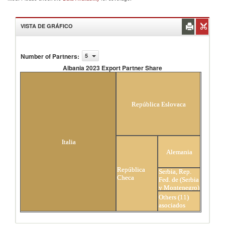
VISTA DE GRÁFICO
Number of Partners
:
5
Albania 2023 Export Partner Share
Albania 2023 Export Partner Share
República Eslovaca
Italia
Alemania
República
Serbia, Rep.
Checa
Fed. de (Serbia
y Montenegro)
Others (11)
asociados