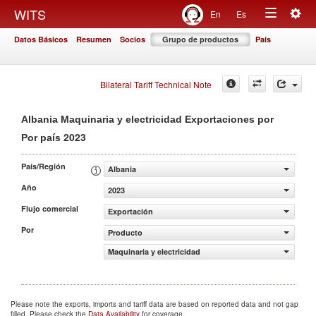
Togg
WITS
En
Es
Toggle
navig
Datos Básicos
Resumen
Socios
Grupo de productos
País
navigation
Bilateral Tariff Technical Note
Albania Maquinaria y electricidad Exportaciones por
2023
Por país
País/Región
Albania
Año
2023
Flujo comercial
Exportación
Por
Producto
Maquinaria y electricidad
Please note the exports, imports and tariff data are based on reported data and not gap
filled. Please check the
Data Availability
for coverage.