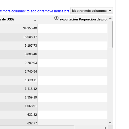
w more columns" to add or remove indicators
Mostrar más columnas
s de US$)
exportación Proporción de productos (%)
34,955.40
15,608.17
6,197.73
3,006.46
2,789.03
2,740.54
1,433.11
1,413.12
1,359.19
1,068.91
632.82
632.77