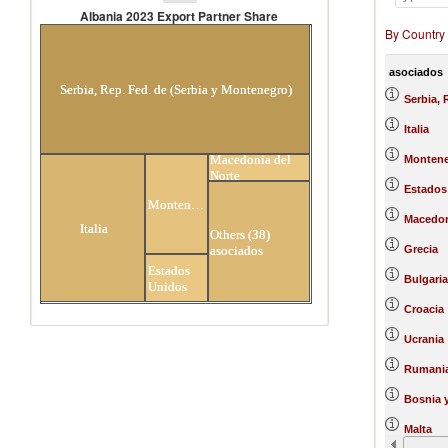
Albania 2023 Export Partner Share
By Country
Albania 2023 Export Partner Share
asociados
Serbia, Rep. Fed. de (Serbia y Montenegro)
Serbia, 
Italia
Macedonia del
Monten
Norte
Estados
Montenegro
Macedon
Italia
Others (38)
asociados
Grecia
Estados
Bulgaria
Unidos
Croacia
Ucrania
Rumani
Bosnia 
Malta