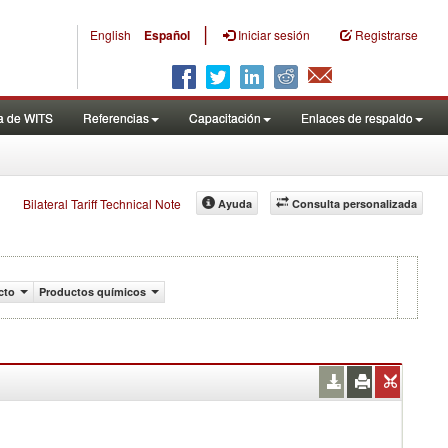
|
English
Español
Iniciar sesión
Registrarse
a de WITS
Referencias
Capacitación
Enlaces de respaldo
Bilateral Tariff Technical Note
Ayuda
Consulta personalizada
cto
Productos químicos