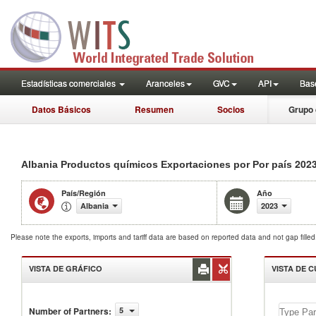
Estadísticas comerciales
Aranceles
GVC
API
Base
Datos Básicos
Resumen
Socios
Grupo 
202
Albania Productos químicos Exportaciones por Por país
País/Región
Año
Albania
2023
Please note the exports, imports and tariff data are based on reported data and not gap fille
VISTA DE GRÁFICO
VISTA DE 
Number of Partners
:
5