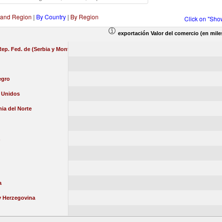
 and Region
|
By Country
|
By Region
Click on "Sho
exportación Valor del comercio (en mile
Rep. Fed. de (Serbia y Montenegro)
egro
 Unidos
ia del Norte
a
y Herzegovina