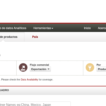
 de datos Analiticos
Herramientas
Inicio
Acerc
de productos
País
3
Flujo comercial
Por
Exportación
Produ
d. Please check the
Data Availability
for coverage.
CUADRO