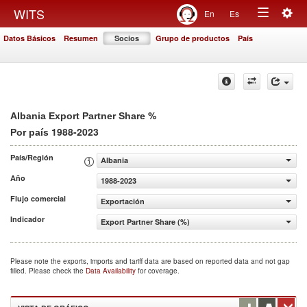
Togg
WITS
En
Es
Toggle
navig
Datos Básicos
Resumen
Socios
Grupo de productos
País
navigation
%
Albania Export Partner Share
1988-2023
Por país
País/Región
Albania
Año
1988-2023
Flujo comercial
Exportación
Indicador
Export Partner Share (%)
Please note the exports, imports and tariff data are based on reported data and not gap
filled. Please check the
Data Availability
for coverage.