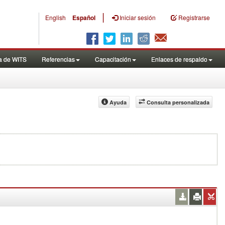
|
English
Español
Iniciar sesión
Registrarse
a de WITS
Referencias
Capacitación
Enlaces de respaldo
Ayuda
Consulta personalizada