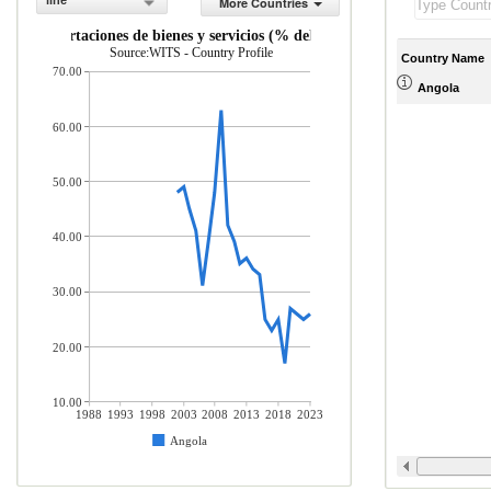
line
More Countries
Importaciones de bienes y servicios (% del PIB)
Source:WITS - Country Profile
Country Name
70.00
Angola
60.00
50.00
40.00
30.00
20.00
10.00
1988
1993
1998
2003
2008
2013
2018
2023
Angola