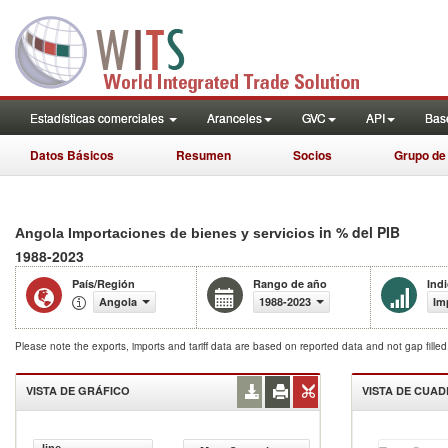
Estadísticas comerciales
Aranceles
GVC
API
Base
Datos Básicos
Resumen
Socios
Grupo de
in % del PIB
Angola Importaciones de bienes y servicios
1988-2023
País/Región
Rango de año
Ind
Angola
1988-2023
Im
Please note the exports, imports and tariff data are based on reported data and not gap fille
VISTA DE GRÁFICO
VISTA DE CUA