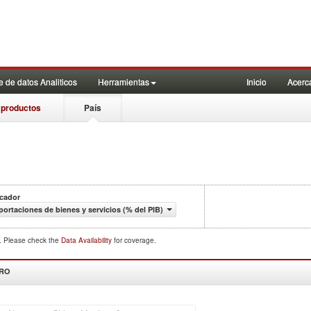
 de datos Analiticos
Herramientas
Inicio
Acerc
 productos
País
icador
portaciones de bienes y servicios (% del PIB)
d. Please check the
Data Availability
for coverage.
DRO