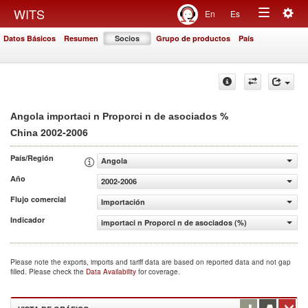
Togg
WITS
En
Es
Toggle
navig
Datos Básicos
Resumen
Socios
Grupo de productos
País
navigation
%
Angola importaci n Proporci n de asociados
2002-2006
China
País/Región
Angola
Año
2002-2006
Flujo comercial
Importación
Indicador
importaci n Proporci n de asociados (%)
Please note the exports, imports and tariff data are based on reported data and not gap
filled. Please check the
Data Availability
for coverage.