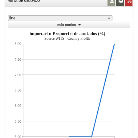
VISTA DE GRÁFICO
line
más socios
importaci n Proporci n de asociados (%)
Source:WITS - Country Profile
8.00
7.50
7.00
6.50
6.00
5.50
5.00